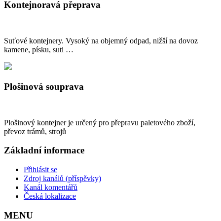
Kontejnoravá přeprava
Suťové kontejnery. Vysoký na objemný odpad, nižší na dovoz
kamene, písku, suti …
Plošinová souprava
Plošinový kontejner je určený pro přepravu paletového zboží,
převoz trámů, strojů
Základní informace
Přihlásit se
Zdroj kanálů (příspěvky)
Kanál komentářů
Česká lokalizace
MENU