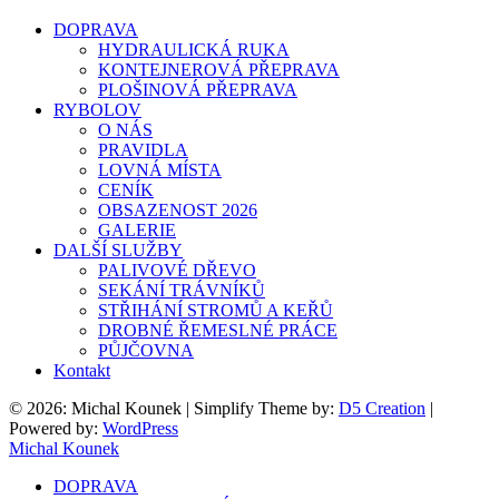
DOPRAVA
HYDRAULICKÁ RUKA
KONTEJNEROVÁ PŘEPRAVA
PLOŠINOVÁ PŘEPRAVA
RYBOLOV
O NÁS
PRAVIDLA
LOVNÁ MÍSTA
CENÍK
OBSAZENOST 2026
GALERIE
DALŠÍ SLUŽBY
PALIVOVÉ DŘEVO
SEKÁNÍ TRÁVNÍKŮ
STŘIHÁNÍ STROMŮ A KEŘŮ
DROBNÉ ŘEMESLNÉ PRÁCE
PŮJČOVNA
Kontakt
© 2026: Michal Kounek
| Simplify Theme by:
D5 Creation
|
Powered by:
WordPress
Michal Kounek
DOPRAVA