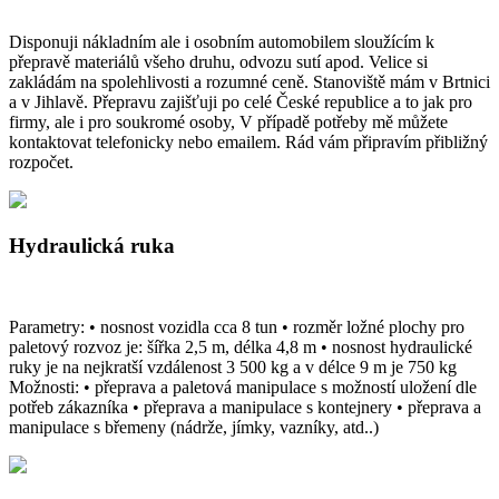
Disponuji nákladním ale i osobním automobilem sloužícím k
přepravě materiálů všeho druhu, odvozu sutí apod. Velice si
zakládám na spolehlivosti a rozumné ceně. Stanoviště mám v Brtnici
a v Jihlavě. Přepravu zajišťuji po celé České republice a to jak pro
firmy, ale i pro soukromé osoby, V případě potřeby mě můžete
kontaktovat telefonicky nebo emailem. Rád vám připravím přibližný
rozpočet.
Hydraulická ruka
Parametry: • nosnost vozidla cca 8 tun • rozměr ložné plochy pro
paletový rozvoz je: šířka 2,5 m, délka 4,8 m • nosnost hydraulické
ruky je na nejkratší vzdálenost 3 500 kg a v délce 9 m je 750 kg
Možnosti: • přeprava a paletová manipulace s možností uložení dle
potřeb zákazníka • přeprava a manipulace s kontejnery • přeprava a
manipulace s břemeny (nádrže, jímky, vazníky, atd..)