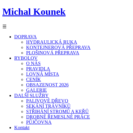
Michal Kounek
☰
DOPRAVA
HYDRAULICKÁ RUKA
KONTEJNEROVÁ PŘEPRAVA
PLOŠINOVÁ PŘEPRAVA
RYBOLOV
O NÁS
PRAVIDLA
LOVNÁ MÍSTA
CENÍK
OBSAZENOST 2026
GALERIE
DALŠÍ SLUŽBY
PALIVOVÉ DŘEVO
SEKÁNÍ TRÁVNÍKŮ
STŘIHÁNÍ STROMŮ A KEŘŮ
DROBNÉ ŘEMESLNÉ PRÁCE
PŮJČOVNA
Kontakt