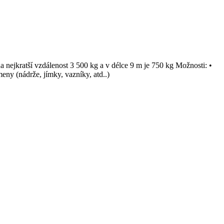
na nejkratší vzdálenost 3 500 kg a v délce 9 m je 750 kg Možnosti: •
eny (nádrže, jímky, vazníky, atd..)