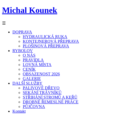
Michal Kounek
☰
DOPRAVA
HYDRAULICKÁ RUKA
KONTEJNEROVÁ PŘEPRAVA
PLOŠINOVÁ PŘEPRAVA
RYBOLOV
O NÁS
PRAVIDLA
LOVNÁ MÍSTA
CENÍK
OBSAZENOST 2026
GALERIE
DALŠÍ SLUŽBY
PALIVOVÉ DŘEVO
SEKÁNÍ TRÁVNÍKŮ
STŘIHÁNÍ STROMŮ A KEŘŮ
DROBNÉ ŘEMESLNÉ PRÁCE
PŮJČOVNA
Kontakt