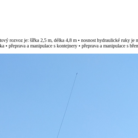
tový rozvoz je: šířka 2,5 m, délka 4,8 m • nosnost hydraulické ruky je 
ka • přeprava a manipulace s kontejnery • přeprava a manipulace s břem