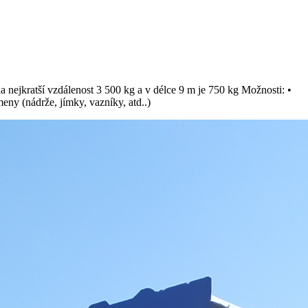
na nejkratší vzdálenost 3 500 kg a v délce 9 m je 750 kg Možnosti: •
eny (nádrže, jímky, vazníky, atd..)