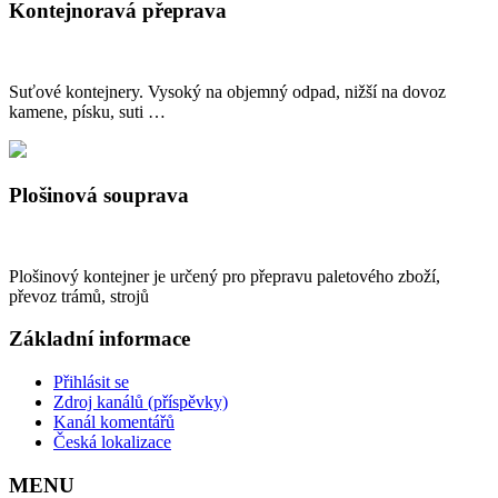
Kontejnoravá přeprava
Suťové kontejnery. Vysoký na objemný odpad, nižší na dovoz
kamene, písku, suti …
Plošinová souprava
Plošinový kontejner je určený pro přepravu paletového zboží,
převoz trámů, strojů
Základní informace
Přihlásit se
Zdroj kanálů (příspěvky)
Kanál komentářů
Česká lokalizace
MENU