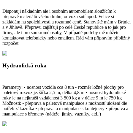
Disponuji nákladním ale i osobním automobilem sloužícím k
přepravě materiálů všeho druhu, odvozu sutí apod. Velice si
zakládám na spolehlivosti a rozumné ceně. Stanoviště mám v Brtnici
a v Jihlavě. Přepravu zajišťuji po celé České republice a to jak pro
firmy, ale i pro soukromé osoby, V případě potřeby mě můžete
kontaktovat telefonicky nebo emailem. Rád vám připravím přibližný
rozpočet.
Hydraulická ruka
Parametry: • nosnost vozidla cca 8 tun • rozměr ložné plochy pro
paletový rozvoz je: šířka 2,5 m, délka 4,8 m • nosnost hydraulické
ruky je na nejkratší vzdálenost 3 500 kg a v délce 9 m je 750 kg
Možnosti: • přeprava a paletová manipulace s možností uložení dle
potřeb zákazníka • přeprava a manipulace s kontejnery • přeprava a
manipulace s břemeny (nádrže, jímky, vazníky, atd..)