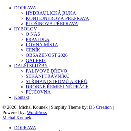
DOPRAVA
HYDRAULICKÁ RUKA
KONTEJNEROVÁ PŘEPRAVA
PLOŠINOVÁ PŘEPRAVA
RYBOLOV
O NÁS
PRAVIDLA
LOVNÁ MÍSTA
CENÍK
OBSAZENOST 2026
GALERIE
DALŠÍ SLUŽBY
PALIVOVÉ DŘEVO
SEKÁNÍ TRÁVNÍKŮ
STŘIHÁNÍ STROMŮ A KEŘŮ
DROBNÉ ŘEMESLNÉ PRÁCE
PŮJČOVNA
Kontakt
© 2026: Michal Kounek
| Simplify Theme by:
D5 Creation
|
Powered by:
WordPress
Michal Kounek
DOPRAVA