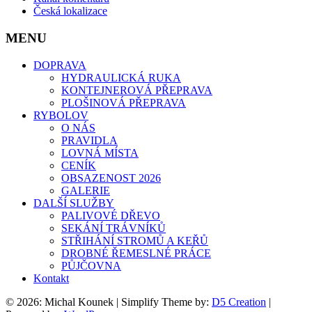
Česká lokalizace
MENU
DOPRAVA
HYDRAULICKÁ RUKA
KONTEJNEROVÁ PŘEPRAVA
PLOŠINOVÁ PŘEPRAVA
RYBOLOV
O NÁS
PRAVIDLA
LOVNÁ MÍSTA
CENÍK
OBSAZENOST 2026
GALERIE
DALŠÍ SLUŽBY
PALIVOVÉ DŘEVO
SEKÁNÍ TRÁVNÍKŮ
STŘIHÁNÍ STROMŮ A KEŘŮ
DROBNÉ ŘEMESLNÉ PRÁCE
PŮJČOVNA
Kontakt
© 2026: Michal Kounek
| Simplify Theme by:
D5 Creation
|