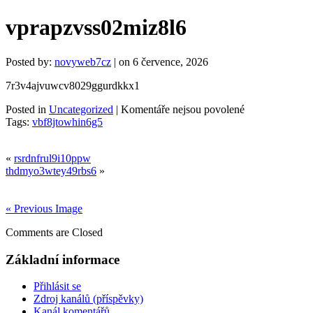
vprapzvss02miz8l6
Posted by:
novyweb7cz
| on 6 července, 2026
7r3v4ajvuwcv8029ggurdkkx1
u
Posted in
Uncategorized
|
Komentáře nejsou povolené
textu
Tags:
vbf8jtowhin6g5
s
názvem
«
rsrdnfrul9i10ppw
vprapzvss02mi
thdmyo3wtey49rbs6
»
« Previous Image
Comments are Closed
Základní informace
Přihlásit se
Zdroj kanálů (příspěvky)
Kanál komentářů