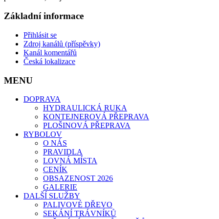
Základní informace
Přihlásit se
Zdroj kanálů (příspěvky)
Kanál komentářů
Česká lokalizace
MENU
DOPRAVA
HYDRAULICKÁ RUKA
KONTEJNEROVÁ PŘEPRAVA
PLOŠINOVÁ PŘEPRAVA
RYBOLOV
O NÁS
PRAVIDLA
LOVNÁ MÍSTA
CENÍK
OBSAZENOST 2026
GALERIE
DALŠÍ SLUŽBY
PALIVOVÉ DŘEVO
SEKÁNÍ TRÁVNÍKŮ