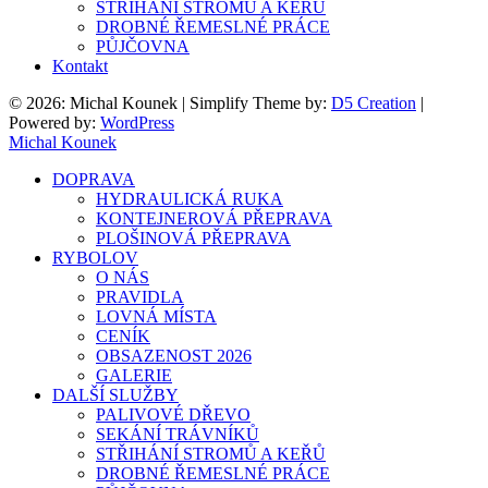
STŘIHÁNÍ STROMŮ A KEŘŮ
DROBNÉ ŘEMESLNÉ PRÁCE
PŮJČOVNA
Kontakt
© 2026: Michal Kounek
| Simplify Theme by:
D5 Creation
|
Powered by:
WordPress
Michal Kounek
DOPRAVA
HYDRAULICKÁ RUKA
KONTEJNEROVÁ PŘEPRAVA
PLOŠINOVÁ PŘEPRAVA
RYBOLOV
O NÁS
PRAVIDLA
LOVNÁ MÍSTA
CENÍK
OBSAZENOST 2026
GALERIE
DALŠÍ SLUŽBY
PALIVOVÉ DŘEVO
SEKÁNÍ TRÁVNÍKŮ
STŘIHÁNÍ STROMŮ A KEŘŮ
DROBNÉ ŘEMESLNÉ PRÁCE