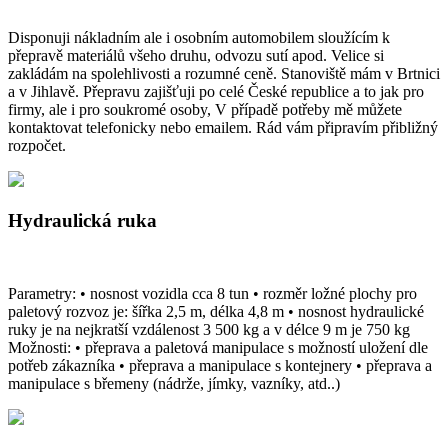
Disponuji nákladním ale i osobním automobilem sloužícím k
přepravě materiálů všeho druhu, odvozu sutí apod. Velice si
zakládám na spolehlivosti a rozumné ceně. Stanoviště mám v Brtnici
a v Jihlavě. Přepravu zajišťuji po celé České republice a to jak pro
firmy, ale i pro soukromé osoby, V případě potřeby mě můžete
kontaktovat telefonicky nebo emailem. Rád vám připravím přibližný
rozpočet.
Hydraulická ruka
Parametry: • nosnost vozidla cca 8 tun • rozměr ložné plochy pro
paletový rozvoz je: šířka 2,5 m, délka 4,8 m • nosnost hydraulické
ruky je na nejkratší vzdálenost 3 500 kg a v délce 9 m je 750 kg
Možnosti: • přeprava a paletová manipulace s možností uložení dle
potřeb zákazníka • přeprava a manipulace s kontejnery • přeprava a
manipulace s břemeny (nádrže, jímky, vazníky, atd..)